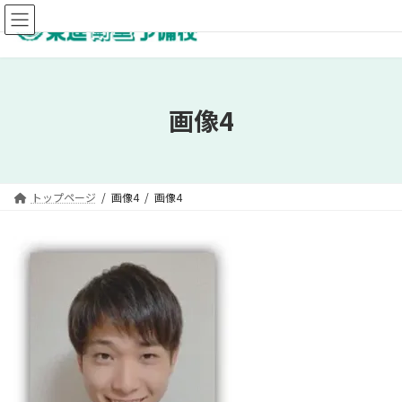
コ
ナ
ン
ビ
テ
ゲ
ン
ー
ツ
シ
へ
ョ
画像4
ス
ン
キ
に
ッ
移
プ
動
トップページ
画像4
画像4