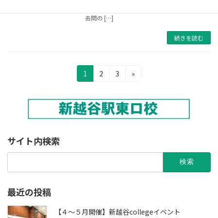
間だからこそ取り組むべき苦手科目の克服や過
去問の […]
続きを読む
投
固
固
固
1
2
3
»
定
定
定
稿
ペ
ペ
ペ
の
ー
ー
ー
ジ
ジ
ジ
ペ
ー
サイト内検索
ジ
検
索:
送
り
最近の投稿
【４～５月開催】新越谷collegeイベント